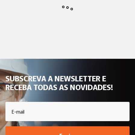
SINALÉTICA
SINALÉTICA
FITA SAFETYWALK 18
FITA SAFETYWALK 18
MT/51MM PRETO 3M
MT/102 MM PRETO 3M
REF. 7100009880
REF. 7100020921