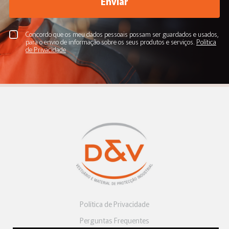
SINALÉTICA
SINALÉTICA
FITA SAFETYWALK 18
FITA SAFETYWALK 18
MT/51MM AMARELO
MT/102 MM AMARELO
3M REF. 7100000611
3M REF. 7000126472
PROTEÇÃO RESPIRATÓRIA
PROTEÇÃO DA CABEÇA