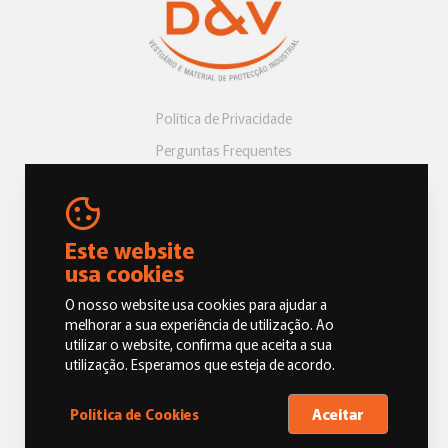
Política de Privacidade
Perguntas Frequentes
Livro de Reclamações
Este website
usa cookies
O nosso website usa cookies para ajudar a
melhorar a sua experiência de utilização. Ao
utilizar o website, confirma que aceita a sua
© 2026 Dias e Vicentes, Vestuário e Material de Proteção Industrial.
utilização. Esperamos que esteja de acordo.
Todos os direitos reservados
Aceitar
Política de Cookies