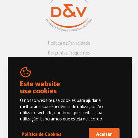
Política de Privacidade
Perguntas Frequentes
Livro de Reclamações
Este website
usa cookies
O nosso website usa cookies para ajudar a
melhorar a sua experiência de utilização. Ao
utilizar o website, confirma que aceita a sua
© 2026 Dias e Vicentes, Vestuário e Material de Proteção Industrial.
utilização. Esperamos que esteja de acordo.
Todos os direitos reservados
Aceitar
Política de Cookies