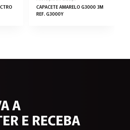
ECTRO
CAPACETE AMARELO G3000 3M
F
REF. G3000Y
C
A A
ER E RECEBA