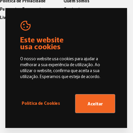
Política de Privacidade
Quem somos
Perguntas Frequentes
Contactos
Livro de Reclamações
Blog
Política de Qualidade
Código de Conduta e Ética
Este website
usa cookies
O nosso website usa cookies para ajudar a
melhorar a sua experiência de utilização. Ao
utilizar o website, confirma que aceita a sua
utilização. Esperamos que esteja de acordo.
Política de Cookies
Aceitar
Oneoffice by M&A DIGITAL