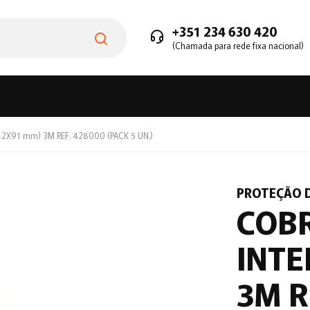
+351 234 630 420
(Chamada para rede fixa nacional)
42X91 mm) 3M REF. 428000 (PACK 5 UN.)
PROTEÇÃO 
COBR
INTE
3M R