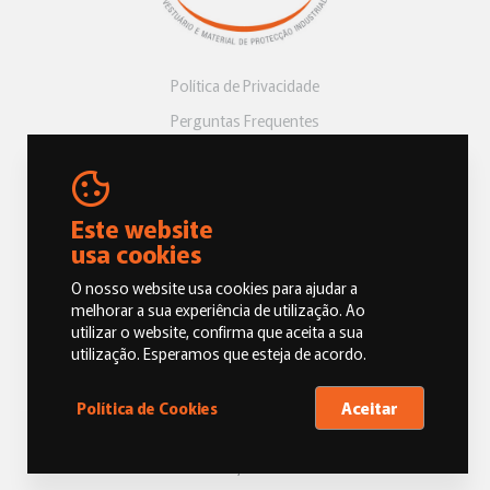
Política de Privacidade
Perguntas Frequentes
Livro de Reclamações
Este website
usa cookies
O nosso website usa cookies para ajudar a
melhorar a sua experiência de utilização. Ao
utilizar o website, confirma que aceita a sua
© 2026 Dias e Vicentes, Vestuário e Material de Proteção Industrial.
utilização. Esperamos que esteja de acordo.
Todos os direitos reservados
Aceitar
Política de Cookies
Oneoffice by M&A DIGITAL