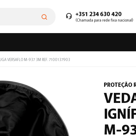
+351 234 630 420
(Chamada para rede fixa nacional)
UGA VERSAFLO M-937 3M REF. 7100137903
PROTEÇÃO R
VEDA
IGNÍ
M-93