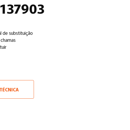
137903
l de substituição
s chamas
tuir
 TÉCNICA