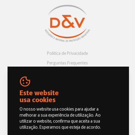
Política de Privacidade
Perguntas Frequentes
Livro de Reclamações
Este website
usa cookies
O nosso website usa cookies para ajudar a
melhorar a sua experiência de utilização. Ao
utilizar o website, confirma que aceita a sua
© 2026 Dias e Vicentes, Vestuário e Material de Proteção Industrial.
utilização. Esperamos que esteja de acordo.
Todos os direitos reservados