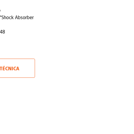
o
a "Shock Absorber
-48
 TÉCNICA