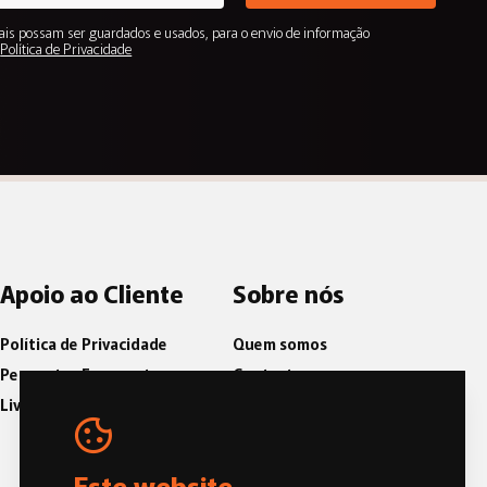
is possam ser guardados e usados, para o envio de informação
.
Política de Privacidade
Apoio ao Cliente
Sobre nós
Política de Privacidade
Quem somos
Perguntas Frequentes
Contactos
Livro de Reclamações
Blog
Política de Qualidade
Código de Conduta e Ética
Este website