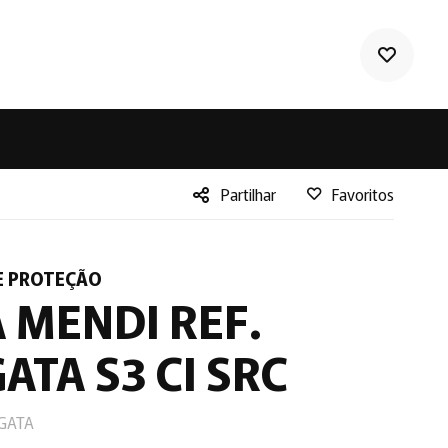
Partilhar
Favoritos
Facebook
Twitter
E PROTEÇÃO
LinkedIn
 MENDI REF.
ATA S3 CI SRC
AGATA