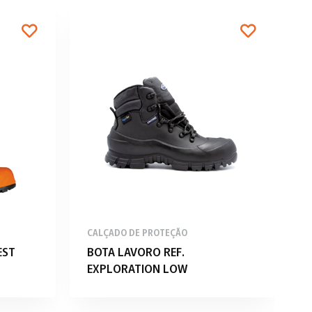
CALÇADO DE PROTEÇÃO
C
EST
BOTA LAVORO REF.
S
EXPLORATION LOW
S