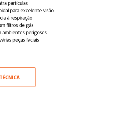
ntra partículas
idal para excelente visão
ncia à respiração
m filtros de gás
m ambientes perigosos
 várias peças faciais
 TÉCNICA