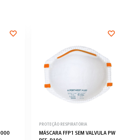
PROTEÇÃO RESPIRATÓRIA
P
9000
MÁSCARA FFP1 SEM VALVULA PW
F
REF. P100
2