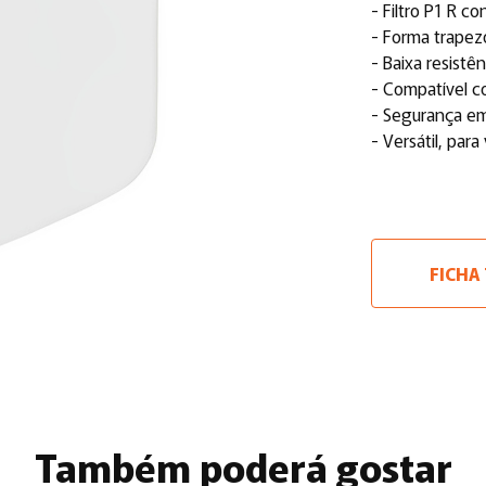
- Filtro P1 R co
- Forma trapezo
- Baixa resistê
- Compatível co
- Segurança e
- Versátil, para
FICHA
Também poderá gostar