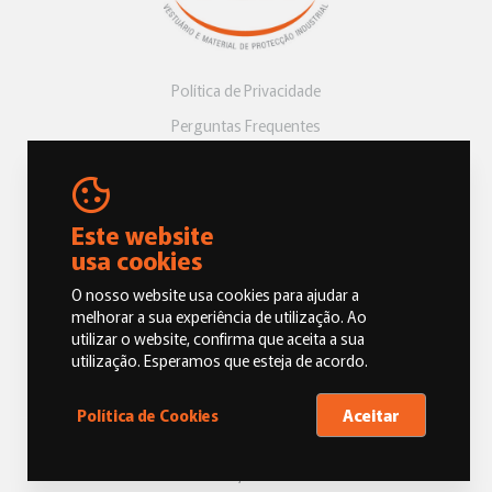
Política de Privacidade
Perguntas Frequentes
Livro de Reclamações
Este website
usa cookies
O nosso website usa cookies para ajudar a
melhorar a sua experiência de utilização. Ao
utilizar o website, confirma que aceita a sua
© 2026 Dias e Vicentes, Vestuário e Material de Proteção Industrial.
utilização. Esperamos que esteja de acordo.
Todos os direitos reservados
Aceitar
Política de Cookies
Oneoffice by M&A DIGITAL