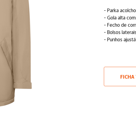
- Parka acolch
- Gola alta co
- Fecho de cor
- Bolsos laterai
- Punhos ajustá
FICHA