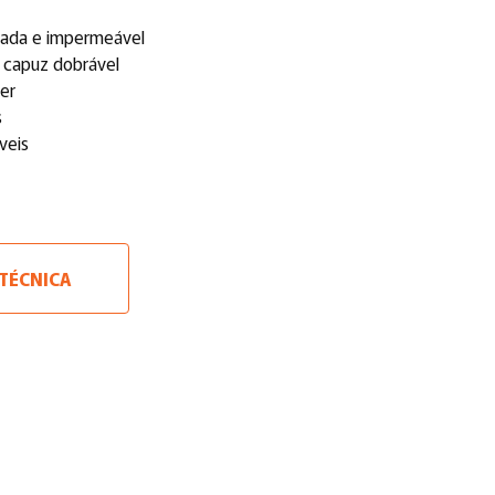
oada e impermeável
m capuz dobrável
rer
s
veis
 TÉCNICA