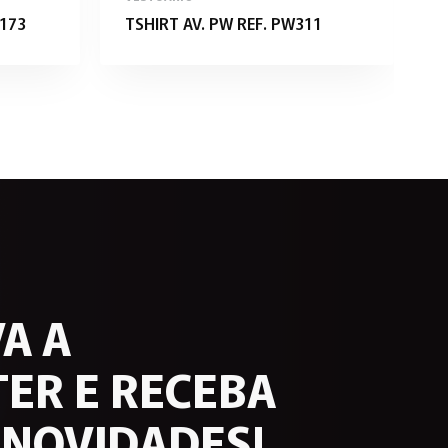
173
TSHIRT AV. PW REF. PW311
W
A A
ER E RECEBA
 NOVIDADES!