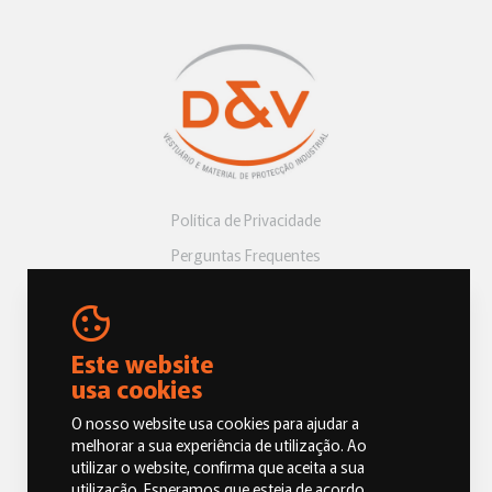
Política de Privacidade
Perguntas Frequentes
Livro de Reclamações
Este website
usa cookies
O nosso website usa cookies para ajudar a
melhorar a sua experiência de utilização. Ao
utilizar o website, confirma que aceita a sua
© 2026 Dias e Vicentes, Vestuário e Material de Proteção Industrial.
utilização. Esperamos que esteja de acordo.