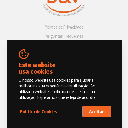
Política de Privacidade
Perguntas Frequentes
Livro de Reclamações
Este website
usa cookies
O nosso website usa cookies para ajudar a
melhorar a sua experiência de utilização. Ao
utilizar o website, confirma que aceita a sua
© 2026 Dias e Vicentes, Vestuário e Material de Proteção Industrial.
utilização. Esperamos que esteja de acordo.
Todos os direitos reservados
Aceitar
Política de Cookies
Oneoffice by M&A DIGITAL