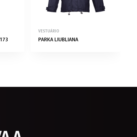
VESTUÁRIO
V
173
PARKA LIUBLIANA
P
A A