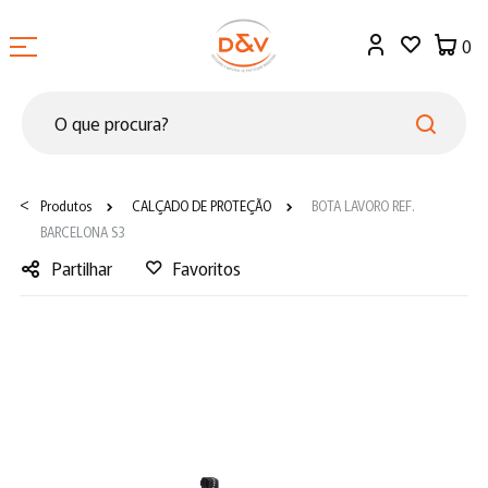
0
<
Produtos
CALÇADO DE PROTEÇÃO
BOTA LAVORO REF.
BARCELONA S3
Partilhar
Favoritos
Facebook
Twitter
LinkedIn