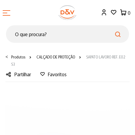
0
<
Produtos
CALÇADO DE PROTEÇÃO
SAPATO LAVORO REF. E02
S3
Partilhar
Favoritos
Facebook
Twitter
LinkedIn