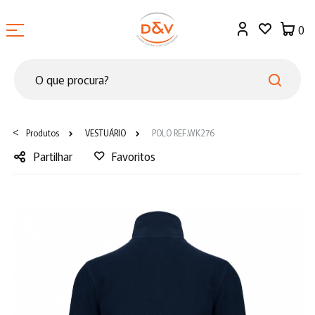
0
<
Produtos
VESTUÁRIO
POLO REF.WK276
Partilhar
Favoritos
Facebook
Twitter
LinkedIn