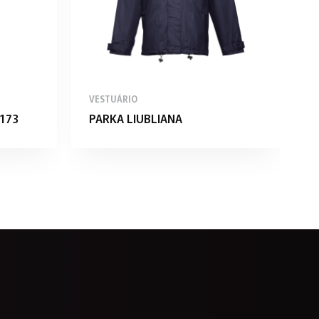
VESTUÁRIO
V
173
PARKA LIUBLIANA
P