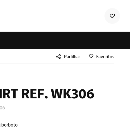
Partilhar
Favoritos
Facebook
Twitter
LinkedIn
IRT REF. WK306
306
tiborboto